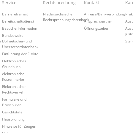
Service
Rechtsprechung
Kontakt
Kar
Barrierefreiheit
Niedersächsische
Anreise/Bankverbindung
Prak
Rechtsprechungsdatenbank
Bereitschaftsdienst
Ansprechpartner
Ausb
Besucherinformation
Öffnungszeiten
Ausb
Justi
Bundesweite
n
Dolmetscher- und
Stel
Übersetzerdatenbank
Einführung der E-Akte
Elektronisches
Grundbuch
elektronische
Kostenmarke
Elektronischer
Rechtsverkehr
Formulare und
Broschüren
Gerichtstafel
Hausordnung
Hinweise für Zeugen