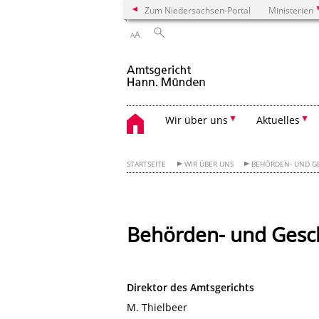
Zum Niedersachsen-Portal
Ministerien
A
A
Wir über uns
Aktuelles
STARTSEITE
WIR ÜBER UNS
BEHÖRDEN- UND G
Behörden- und Gesch
Direktor des Amtsgerichts
M. Thielbeer