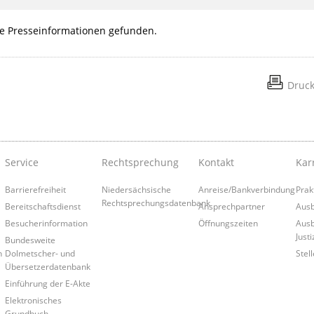
e Presseinformationen gefunden.
Druc
Service
Rechtsprechung
Kontakt
Kar
Barrierefreiheit
Niedersächsische
Anreise/Bankverbindung
Prak
Rechtsprechungsdatenbank
Bereitschaftsdienst
Ansprechpartner
Ausb
Besucherinformation
Öffnungszeiten
Ausb
Justi
Bundesweite
n
Dolmetscher- und
Stel
Übersetzerdatenbank
Einführung der E-Akte
Elektronisches
Grundbuch