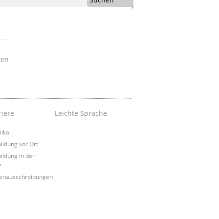
ken
riere
Leichte Sprache
tika
ildung vor Ort
ildung in der
z
lenausschreibungen